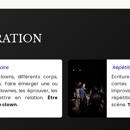
RATION
oire
Répétit
clowns, différents corps,
Écritur
nes. Faire émerger une ou
cartes
lownes, les éprouver, les
improvi
ettre en relation.
Être
répétiti
e clown.
scène.​
T