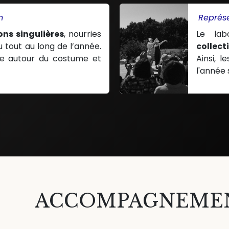
n
Représe
ons singulières
, nourries
Le lab
 tout au long de l’année.
collect
lle autour du costume et
Ainsi, l
l'année 
ACCOMPAGNEMEN