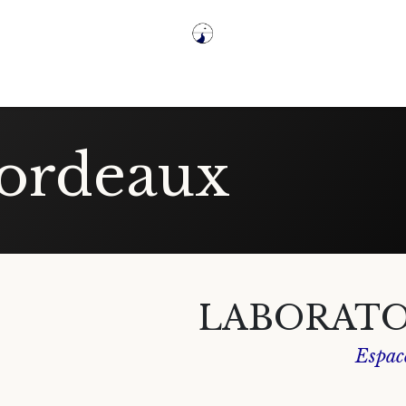
Laboratoires & stages
Créations
Déambulations e
ordeaux
LABORATO
Espace