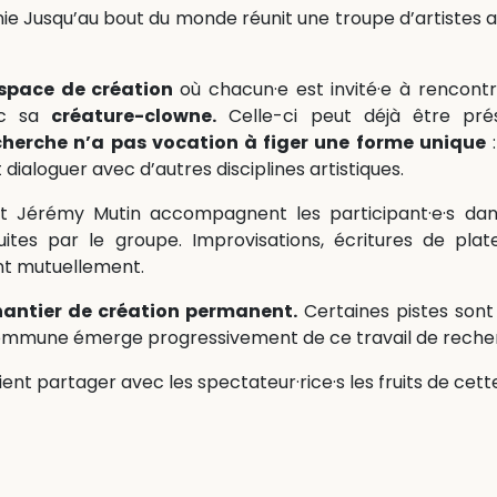
e Jusqu’au bout du monde réunit une troupe d’artistes a
space de création
où chacun·e est invité·e à rencontr
vec sa
créature-clowne.
Celle-ci peut déjà être prése
cherche n’a pas vocation à figer une forme unique
:
dialoguer avec d’autres disciplines artistiques.
et Jérémy Mutin accompagnent les participant·e·s dan
uites par le groupe. Improvisations, écritures de plat
ent mutuellement.
hantier de création permanent.
Certaines pistes sont
commune émerge progressivement de ce travail de recher
ient partager avec les spectateur·rice·s les fruits de cett