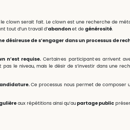
i » le clown serait fait. Le clown est une recherche de mé
nt tout d’un travail d’
abandon
et de
générosité
.
e désireuse de s’engager dans un processus de rech
n n’est requise.
Certain·es participant·es arrivent ave
t pas le niveau, mais le désir de s’investir dans une rech
andidature.
Ce processus nous permet de composer un
gulière
aux répétitions ainsi qu’au
partage public
présent