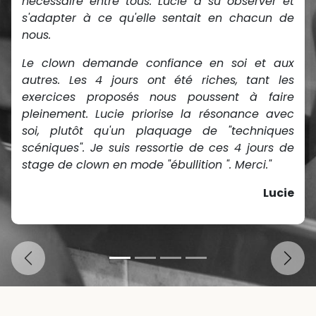
nécessaire entre tous. Lucie a su observer et
s'adapter à ce qu'elle sentait en chacun de
nous.
Le clown demande confiance en soi et aux
autres. Les 4 jours ont été riches, tant les
exercices proposés nous poussent à faire
pleinement. Lucie priorise la résonance avec
soi, plutôt qu'un plaquage de "techniques
scéniques". Je suis ressortie de ces 4 jours de
stage de clown en mode "ébullition ". Merci."
Lucie
Précédent
Suiva