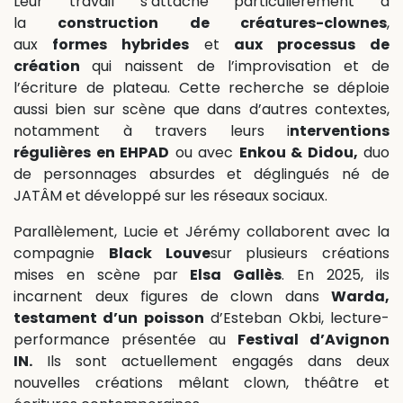
Leur travail s’attache particulièrement à
la
construction de créatures-clownes
,
aux
formes hybrides
et
aux processus de
création
qui naissent de l’improvisation et de
l’écriture de plateau. Cette recherche se déploie
aussi bien sur scène que dans d’autres contextes,
notamment à travers leurs i
nterventions
régulières en EHPAD
ou avec
Enkou & Didou,
duo
de personnages absurdes et déglingués né de
JATÂM et développé sur les réseaux sociaux.
Parallèlement, Lucie et Jérémy collaborent avec la
compagnie
Black Louve
sur plusieurs créations
mises en scène par
Elsa Gallès
. En 2025, ils
incarnent deux figures de clown dans
Warda,
testament d’un poisson
d’Esteban Okbi, lecture-
performance présentée au
Festival d’Avignon
IN.
Ils sont actuellement engagés dans deux
nouvelles créations mêlant clown, théâtre et