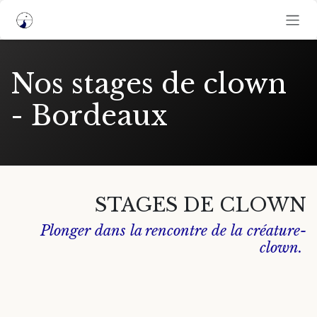
Se rendre au contenu
Nos stages de clown
- Bordeaux
STAGES DE CLOWN
Plonger dans la rencontre de la
créature-
clown.